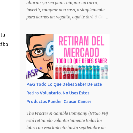
ahorrar ya sea para comprar un carro,
invertir, comprar una casa, o simplemente
para darnos un regalito; aqui te diré 5 Cosas
Que Debes Hacer Para Ahorrar Desde Hoy! 1.
Deja De Comprar Café Para muchos es
sta
imposible empezar el día sin una taza de
cibo
cafe por las mañanas preparado en casa.
Como suele suceder una tazita no es
suficiente, queremos otro después de el
almuerzo y se nos hace facil ir a comprar
una taza en la cafeteria. Por la convenecia y
facilidad de adquirir este elixir nos
P&G Todo Lo Que Debes Saber De Este
gastamos casi 25% de nuestro cheque cual
Retiro Voluntario. No Uses Estos
representa un gasto considerable sin darnos
Productos Pueden Causar Cancer!
cuenta. Te haz de preguntar como el 25%?
Bueno hagamos una cuenta facil digamos
The Procter & Gamble Company (NYSE: PG)
que cada dia Rosa compra un cafe en la
está retirando voluntariamente todos los
cafeteria por su trabajo de costo promedio
lotes con vencimiento hasta septiembre de
$6 por 5 dias de trabajo es un total de $30 a